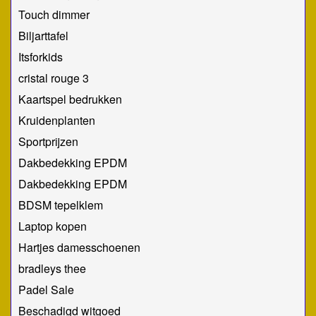
Touch dimmer
Biljarttafel
Itsforkids
cristal rouge 3
Kaartspel bedrukken
Kruidenplanten
Sportprijzen
Dakbedekking EPDM
Dakbedekking EPDM
BDSM tepelklem
Laptop kopen
Hartjes damesschoenen
bradleys thee
Padel Sale
Beschadigd witgoed