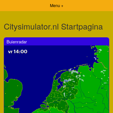
Menu +
Citysimulator.nl Startpagina
Buienradar