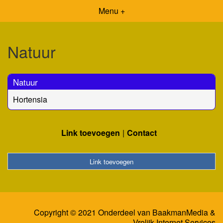
Menu +
Natuur
Natuur
Hortensia
Link toevoegen
Contact
Link toevoegen
Copyright © 2021 Onderdeel van
BaakmanMedia
&
Vrolijk Internet Services