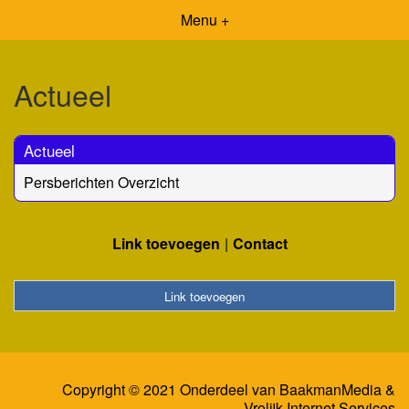
Menu +
Actueel
Actueel
Persberichten Overzicht
Link toevoegen
Contact
Link toevoegen
Copyright © 2021 Onderdeel van
BaakmanMedia
&
Vrolijk Internet Services