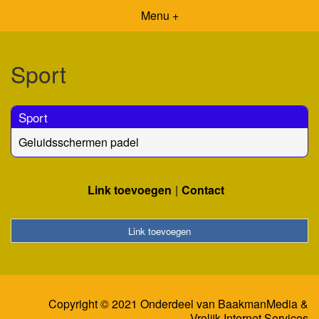
Menu +
Sport
Sport
Geluidsschermen padel
Link toevoegen
Contact
Link toevoegen
Copyright © 2021 Onderdeel van
BaakmanMedia
&
Vrolijk Internet Services